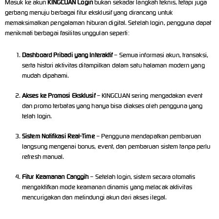
Masuk ke akun
KINGCUAN Login
bukan sekadar langkah teknis, tetapi juga
gerbang menuju berbagai fitur eksklusif yang dirancang untuk
memaksimalkan pengalaman hiburan digital. Setelah login, pengguna dapat
menikmati berbagai fasilitas unggulan seperti:
Dashboard Pribadi yang Interaktif
– Semua informasi akun, transaksi,
serta histori aktivitas ditampilkan dalam satu halaman modern yang
mudah dipahami.
Akses ke Promosi Eksklusif
– KINGCUAN sering mengadakan event
dan promo terbatas yang hanya bisa diakses oleh pengguna yang
telah login.
Sistem Notifikasi Real-Time
– Pengguna mendapatkan pembaruan
langsung mengenai bonus, event, dan pembaruan sistem tanpa perlu
refresh manual.
Fitur Keamanan Canggih
– Setelah login, sistem secara otomatis
mengaktifkan mode keamanan dinamis yang melacak aktivitas
mencurigakan dan melindungi akun dari akses ilegal.