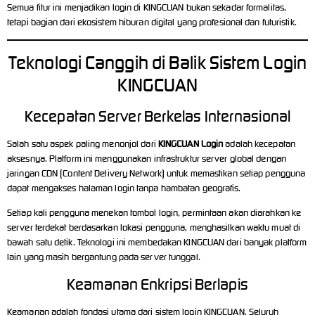
Semua fitur ini menjadikan login di KINGCUAN bukan sekadar formalitas,
tetapi bagian dari ekosistem hiburan digital yang profesional dan futuristik.
Teknologi Canggih di Balik Sistem Login
KINGCUAN
Kecepatan Server Berkelas Internasional
Salah satu aspek paling menonjol dari
KINGCUAN Login
adalah kecepatan
aksesnya. Platform ini menggunakan infrastruktur server global dengan
jaringan CDN (Content Delivery Network) untuk memastikan setiap pengguna
dapat mengakses halaman login tanpa hambatan geografis.
Setiap kali pengguna menekan tombol login, permintaan akan diarahkan ke
server terdekat berdasarkan lokasi pengguna, menghasilkan waktu muat di
bawah satu detik. Teknologi ini membedakan KINGCUAN dari banyak platform
lain yang masih bergantung pada server tunggal.
Keamanan Enkripsi Berlapis
Keamanan adalah fondasi utama dari sistem login KINGCUAN. Seluruh