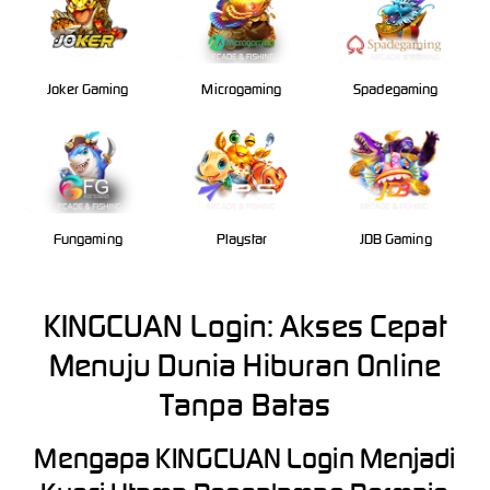
Joker Gaming
Microgaming
Spadegaming
Fungaming
Playstar
JDB Gaming
KINGCUAN Login: Akses Cepat
Menuju Dunia Hiburan Online
Tanpa Batas
Mengapa KINGCUAN Login Menjadi