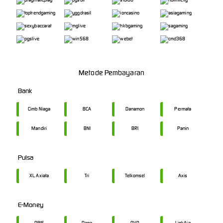
Metode Pembayaran
Bank
Cimb Niaga
BCA
Danamon
Permata
Mandiri
BNI
BRI
Panin
Pulsa
XL Axiata
Tri
Telkomsel
Axis
E-Money
QRIS
Dana
OVO
LinkAja