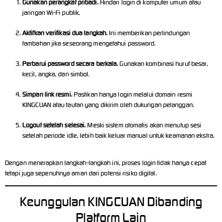
Gunakan perangkat pribadi.
Hindari login di komputer umum atau
jaringan Wi-Fi publik.
Aktifkan verifikasi dua langkah.
Ini memberikan perlindungan
tambahan jika seseorang mengetahui password.
Perbarui password secara berkala.
Gunakan kombinasi huruf besar,
kecil, angka, dan simbol.
Simpan link resmi.
Pastikan hanya login melalui domain resmi
KINGCUAN atau tautan yang dikirim oleh dukungan pelanggan.
Logout setelah selesai.
Meski sistem otomatis akan menutup sesi
setelah periode idle, lebih baik keluar manual untuk keamanan ekstra.
Dengan menerapkan langkah-langkah ini, proses login tidak hanya cepat
tetapi juga sepenuhnya aman dari potensi risiko digital.
Keunggulan KINGCUAN Dibanding
Platform Lain